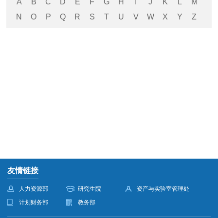
A
B
C
D
E
F
G
H
I
J
K
L
M
N
O
P
Q
R
S
T
U
V
W
X
Y
Z
友情链接
人力资源部
研究生院
资产与实验室管理处
计划财务部
教务部