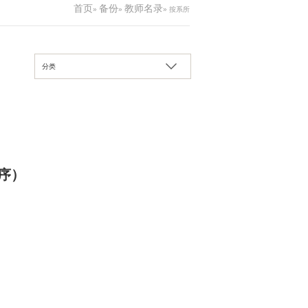
首页
备份
教师名录
»
»
» 按系所
分类
序）