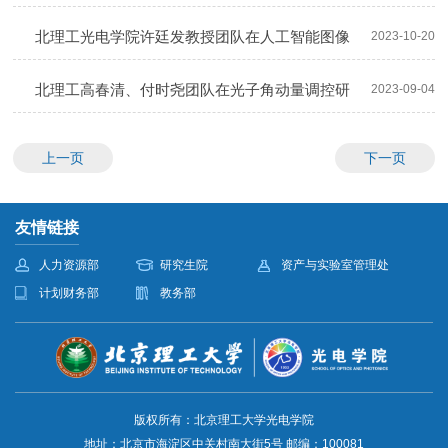
Science&Applications发表封面论文并入...
北理工光电学院许廷发教授团队在人工智能图像
2023-10-20
识别领域取得新进展
北理工高春清、付时尧团队在光子角动量调控研
2023-09-04
究方面取得重要突破
上一页
下一页
友情链接
人力资源部
研究生院
资产与实验室管理处
计划财务部
教务部
版权所有：北京理工大学光电学院
地址：北京市海淀区中关村南大街5号 邮编：100081