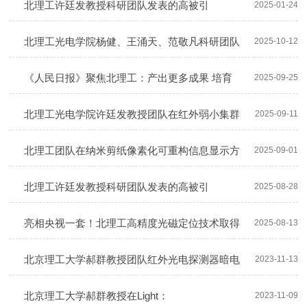
梳调控研究方面取得重要进展
北理工许廷发教授科研团队发表的高被引
2025-01-24
（ESI）论文已被归入Clinical Medicin...
北理工光电学院杨健、王涌天、范敬凡科研团队
2025-10-12
在结构光三维测量领域取得新突破
《人民日报》聚焦北理工：产出更多成果 培育
2025-09-25
更多人才
北理工光电学院许廷发教授团队在红外弱小集群
2025-09-11
目标检测领域取得新突破
北理工团队在纳米剪纸像素化可重构信息显示方
2025-09-01
面取得突破
北理工许廷发教授科研团队发表的高被引
2025-08-28
（ESI）论文已被归入Engineering领域同一出...
亮相央视一套！北理工高精度光磁定位技术取得
2025-08-13
重大突破——为手术导航机器人注入新动能
北京理工大学郝群教授团队红外光电探测器暗电
2023-11-13
流抑制技术方面取得新进展
北京理工大学郝群教授在Light：
2023-11-09