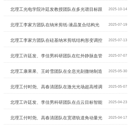
骨折复位手术智能规划方面取得新突破
北理工光电学院许廷发教授团队在多光谱目标跟
2025-10-14
踪领域取得新突破
北理工李家方团队在纳米剪纸-液晶复合结构光
2025-07-19
学手性动态调控方面取得重要进展
北理工李家方团队在硅基纳米剪纸结构形变调控
2025-07-13
方面取得重要突破
北理工许廷发、李佳男科研团队在红外静脉血管
2025-07-07
智能识别领域取得新进展
北理工康果果、王岭雪团队在全息光刻微纳制造
2025-05-30
领域取得重要进展
北理工付时尧、高春清团队在激光光场超高维调
2025-05-07
控研究方面取得重要突破
北理工许廷发、李佳男科研团队在点云目标智能
2025-04-23
识别领域取得系列突破性进展
北理工付时尧、高春清团队在宽谱轨道角动量光
2025-04-17