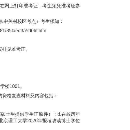
均可在网上打印准考证，考生须凭准考证参
北京中关村校区考点）考生须知：
ea8fa85faed3a5d06f.htm
安排见准考证。
楼1001。
的资格复查材料及内容包括：
应届硕士生提供学生证原件）；d.在校历年
北京理工大学2026年报考攻读博士学位