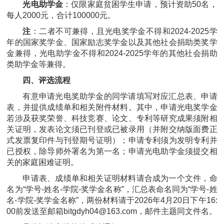
光电助学金
：仅限家庭贫困学生申请，预计资助50名，
每人2000元，合计100000元。
注
：二者不可兼得，且光电奖学金不得和2024-2025学
年的国家奖学金、国家励志奖学金以及其他社会捐助类奖学
金兼得，光电助学金不得和2024-2025学年的其他社会捐助
类助学金等兼得。
四、评选流程
有意申请光电奖助学金的同学请填写对应汇总表、申请
表，并提供成绩单和相关附件材料。其中，申请光电奖学金
若涉及获奖荣誉、科技竞赛、论文、专利等研究成果须附相
关证明，发表论文须已刊登或已被录用（并附交纳版面费正
式发票复印件与刊登期号证明）；申请专利须为发明专利并
已授权，除导师外署名为第一名；申请光电助学金须提交相
关的家庭困难证明。
申请表、成绩单和相关证明材料请合成为一个文件，命
名为“学号-姓名-学院-奖学金名称”，汇总表命名同为“学号-姓
名-学院-奖学金名称”，两份材料请于2026年4月20日下午16:
00前发送至邮箱bitgdyh04@163.com，邮件主题同文件名。