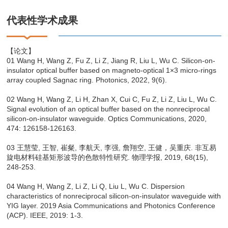
代表性学术成果
【论文】
01 Wang H, Wang Z, Fu Z, Li Z, Jiang R, Liu L, Wu C. Silicon-on-
insulator optical buffer based on magneto-optical 1×3 micro-rings
array coupled Sagnac ring. Photonics, 2022, 9(6).
02 Wang H, Wang Z, Li H, Zhan X, Cui C, Fu Z, Li Z, Liu L, Wu C.
Signal evolution of an optical buffer based on the nonreciprocal
silicon-on-insulator waveguide. Optics Communications, 2020,
474: 126158-126163.
03 王慧莹, 王智, 崔粲, 李航天, 李强, 詹翔空, 王健，吴重庆. 非互易
旋电材料硅基矩形波导的色散特性研究. 物理学报, 2019, 68(15),
248-253.
04 Wang H, Wang Z, Li Z, Li Q, Liu L, Wu C. Dispersion
characteristics of nonreciprocal silicon-on-insulator waveguide with
YIG layer. 2019 Asia Communications and Photonics Conference
(ACP). IEEE, 2019: 1-3.