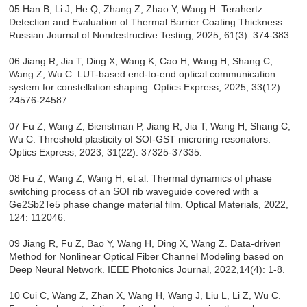
05 Han B, Li J, He Q, Zhang Z, Zhao Y, Wang H. Terahertz
Detection and Evaluation of Thermal Barrier Coating Thickness.
Russian Journal of Nondestructive Testing, 2025, 61(3): 374-383.
06 Jiang R, Jia T, Ding X, Wang K, Cao H, Wang H, Shang C,
Wang Z, Wu C. LUT-based end-to-end optical communication
system for constellation shaping. Optics Express, 2025, 33(12):
24576-24587.
07 Fu Z, Wang Z, Bienstman P, Jiang R, Jia T, Wang H, Shang C,
Wu C. Threshold plasticity of SOI-GST microring resonators.
Optics Express, 2023, 31(22): 37325-37335.
08 Fu Z, Wang Z, Wang H, et al. Thermal dynamics of phase
switching process of an SOI rib waveguide covered with a
Ge2Sb2Te5 phase change material film. Optical Materials, 2022,
124: 112046.
09 Jiang R, Fu Z, Bao Y, Wang H, Ding X, Wang Z. Data-driven
Method for Nonlinear Optical Fiber Channel Modeling based on
Deep Neural Network. IEEE Photonics Journal, 2022,14(4): 1-8.
10 Cui C, Wang Z, Zhan X, Wang H, Wang J, Liu L, Li Z, Wu C.