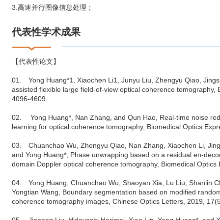
3.高速并行图像信息处理；
代表性学术成果
【代表性论文】
01. Yong Huang*1, Xiaochen Li1, Junyu Liu, Zhengyu Qiao, Jings
assisted flexible large field-of-view optical coherence tomography,
4096-4609.
02. Yong Huang*, Nan Zhang, and Qun Hao, Real-time noise redu
learning for optical coherence tomography, Biomedical Optics Expr
03. Chuanchao Wu, Zhengyu Qiao, Nan Zhang, Xiaochen Li, Jingf
and Yong Huang*, Phase unwrapping based on a residual en-decod
domain Doppler optical coherence tomography, Biomedical Optics 
04. Yong Huang, Chuanchao Wu, Shaoyan Xia, Lu Liu, Shanlin Che
Yongtian Wang, Boundary segmentation based on modified random w
coherence tomography images, Chinese Optics Letters, 2019, 17(5