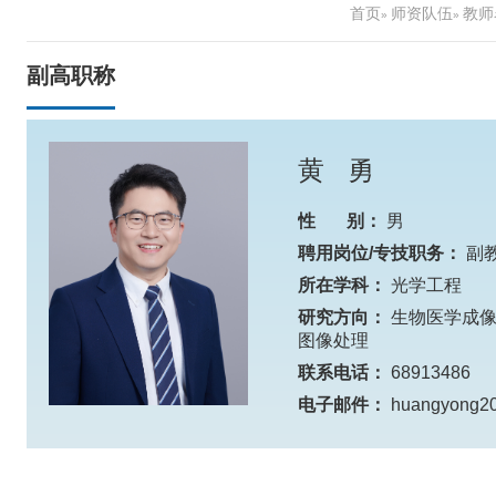
首页
师资队伍
教师
»
»
副高职称
黄 勇
性 别：
男
聘用岗位/专技职务：
副
所在学科：
光学工程
研究方向：
生物医学成
图像处理
联系电话：
68913486
电子邮件：
huangyong20