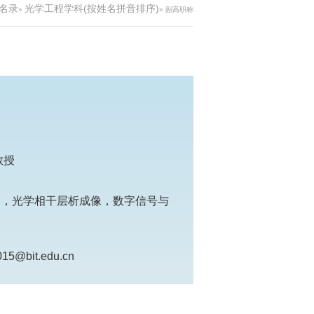
名录
光学工程学科(按姓名拼音排序)
»
» 副高职称
教授
像，光学相干层析成像，数字信号与
15@bit.edu.cn