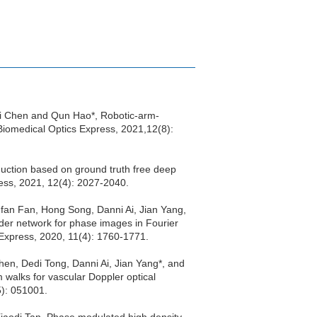
i Chen and Qun Hao*, Robotic-arm-
 Biomedical Optics Express, 2021,12(8):
ction based on ground truth free deep
ess, 2021, 12(4): 2027-2040.
an Fan, Hong Song, Danni Ai, Jian Yang,
er network for phase images in Fourier
Express, 2020, 11(4): 1760-1771.
n, Dedi Tong, Danni Ai, Jian Yang*, and
alks for vascular Doppler optical
): 051001.