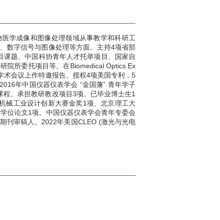
物医学成像和图像处理领域从事教学和科研工
、数字信号与图像处理等方面。主持4项省部
项目课题、中国科协青年人才托举项目、国家自
目等。在Biomedical Optics Ex
内外学术会议上作特邀报告。授权4项美国专利，5
016年中国仪器仪表学会 “金国藩” 青年学子
课程。承担教研教改项目3项。已毕业博士生1
届机械工业设计创新大赛金奖1项、北京理工大
士学位论文1项。中国仪器仪表学会青年专委会
E TMI等国际期刊审稿人。2022年美国CLEO (激光与光电