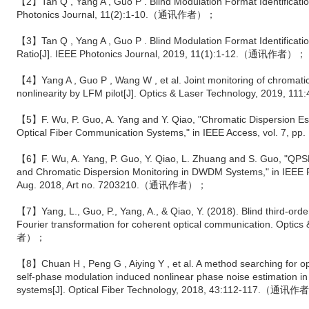
【2】Tan Q , Yang A , Guo P . Blind Modulation Format Identificat
Photonics Journal, 11(2):1-10.（通讯作者）；
【3】Tan Q , Yang A , Guo P . Blind Modulation Format Identificatio
Ratio[J]. IEEE Photonics Journal, 2019, 11(1):1-12.（通讯作者）；
【4】Yang A , Guo P , Wang W , et al. Joint monitoring of chromati
nonlinearity by LFM pilot[J]. Optics & Laser Technology, 201
【5】F. Wu, P. Guo, A. Yang and Y. Qiao, "Chromatic Dispersion 
Optical Fiber Communication Systems," in IEEE Access, vol. 
【6】F. Wu, A. Yang, P. Guo, Y. Qiao, L. Zhuang and S. Guo, "Q
and Chromatic Dispersion Monitoring in DWDM Systems," in IEEE Pho
Aug. 2018, Art no. 7203210.（通讯作者）；
【7】Yang, L., Guo, P., Yang, A., & Qiao, Y. (2018). Blind third-orde
Fourier transformation for coherent optical communication. Opti
者）；
【8】Chuan H , Peng G , Aiying Y , et al. A method searching for opt
self-phase modulation induced nonlinear phase noise estimation in 
systems[J]. Optical Fiber Technology, 2018, 43:112-117.（通讯