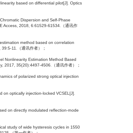
earity based on differential pilot[J]. Optics
l Chromatic Dispersion and Self-Phase
 IEEE Access, 2018, 6:61529-61534.（通讯作
estimation method based on correlation
, 2017, 39:5-11.（通讯作者）；
el Nonlinearity Estimation Method Based
hnology, 2017, 35(20):4497-4506.（通讯作者）；
mics of polarized strong optical injection
on optically injection-locked VCSEL[J].
ed on directly modulated reflection-mode
；
al study of wide hysteresis cycles in 1550
 21(3):3125.（第一作者）；