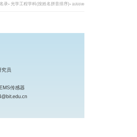
名录
光学工程学科(按姓名拼音排序)
»
» 副高职称
研究员
EMS传感器
@bit.edu.cn