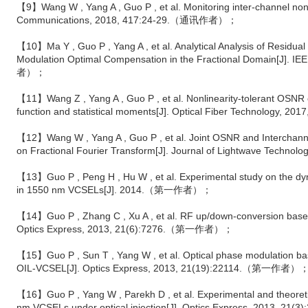
【9】Wang W , Yang A , Guo P , et al. Monitoring inter-channel nonlin
Communications, 2018, 417:24-29.（通讯作者）；
【10】Ma Y , Guo P , Yang A , et al. Analytical Analysis of Residua
Modulation Optimal Compensation in the Fractional Domain[J].
者）；
【11】Wang Z , Yang A , Guo P , et al. Nonlinearity-tolerant OSNR 
function and statistical moments[J]. Optical Fiber Technology
【12】Wang W , Yang A , Guo P , et al. Joint OSNR and Interchann
on Fractional Fourier Transform[J]. Journal of Lightwave Tec
【13】Guo P , Peng H , Hu W , et al. Experimental study on the dyna
in 1550 nm VCSELs[J]. 2014.（第一作者）；
【14】Guo P , Zhang C , Xu A , et al. RF up/down-conversion based 
Optics Express, 2013, 21(6):7276.（第一作者）；
【15】Guo P , Sun T , Yang W , et al. Optical phase modulation bas
OIL-VCSEL[J]. Optics Express, 2013, 21(19):22114.（第一作者）
【16】Guo P , Yang W , Parekh D , et al. Experimental and theoretic
nm VCSELs under optical injection[J]. Optics Express, 2013,