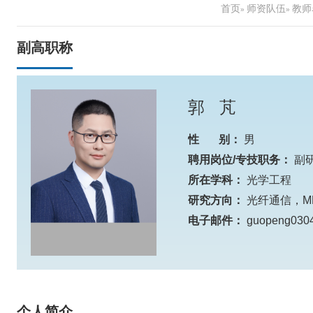
首页
师资队伍
教师
»
»
副高职称
郭 芃
性 别：
男
聘用岗位/专技职务：
副
所在学科：
光学工程
研究方向：
光纤通信，M
电子邮件：
guopeng0304
个人简介