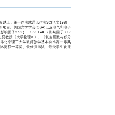
篇以上，第一作者或通讯作者SCI论文19篇，
项目。美国光学学会(OSA)以及电气和电子
因子3.52）、Opt. Lett.（影响因子3.17
76）等审稿。主要教授《大学物理AⅠ》、《复变函数与积分
获得北京理工大学教师教学基本功比赛一等奖
功比赛获一等奖、最佳演示奖、最受学生欢迎
；