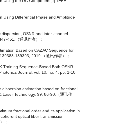
ion Using the DC Component[J]. IEEE
n Using Differential Phase and Amplitude
c dispersion, OSNR and inter-channel
9, 111:447-451.（通讯作者）；
Estimation Based on CAZAC Sequence for
7, pp. 139388-139393, 2019.（通讯作者）；
PSK Training Sequence-Based Both OSNR
tonics Journal, vol. 10, no. 4, pp. 1-10,
r dispersion estimation based on fractional
cs & Laser Technology, 99, 86-90.（通讯作
imum fractional order and its application in
coherent optical fiber transmission
作者）；