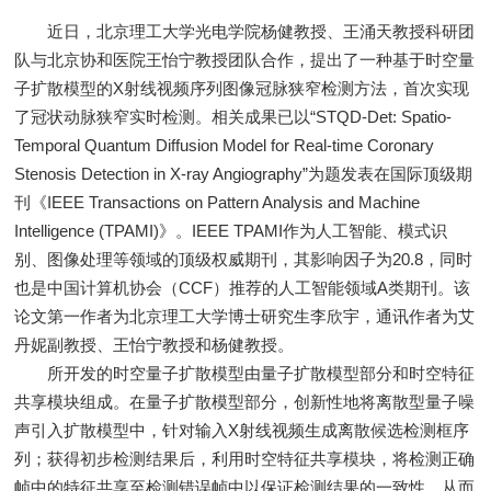
近日，北京理工大学光电学院杨健教授、王涌天教授科研团
队与北京协和医院王怡宁教授团队合作，提出了一种基于时空量
子扩散模型的X射线视频序列图像冠脉狭窄检测方法，首次实现
了冠状动脉狭窄实时检测。相关成果已以“STQD-Det: Spatio-
Temporal Quantum Diffusion Model for Real-time Coronary
Stenosis Detection in X-ray Angiography”为题发表在国际顶级期
刊《IEEE Transactions on Pattern Analysis and Machine
Intelligence (TPAMI)》。IEEE TPAMI作为人工智能、模式识
别、图像处理等领域的顶级权威期刊，其影响因子为20.8，同时
也是中国计算机协会（CCF）推荐的人工智能领域A类期刊。该
论文第一作者为北京理工大学博士研究生李欣宇，通讯作者为艾
丹妮副教授、王怡宁教授和杨健教授。
所开发的时空量子扩散模型由量子扩散模型部分和时空特征
共享模块组成。在量子扩散模型部分，创新性地将离散型量子噪
声引入扩散模型中，针对输入X射线视频生成离散候选检测框序
列；获得初步检测结果后，利用时空特征共享模块，将检测正确
帧中的特征共享至检测错误帧中以保证检测结果的一致性，从而